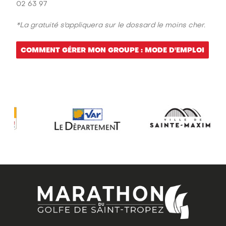
02 63 97
*La gratuité s'appliquera sur le dossard le moins cher.
COMMENT GÉRER MON GROUPE : MODE D'EMPLOI