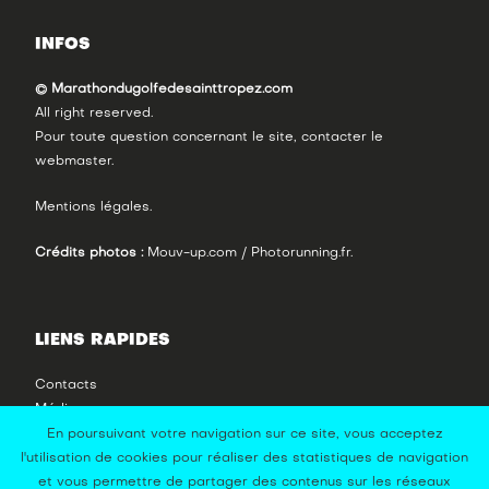
INFOS
© Marathondugolfedesainttropez.com
All right reserved.
Pour toute question concernant le site, contacter le
webmaster
.
Mentions légales
.
Crédits photos :
Mouv-up.com / Photorunning.fr.
LIENS RAPIDES
Contacts
Média
Photos
En poursuivant votre navigation sur ce site, vous acceptez
Vidéos
l'utilisation de cookies pour réaliser des statistiques de navigation
et vous permettre de partager des contenus sur les réseaux