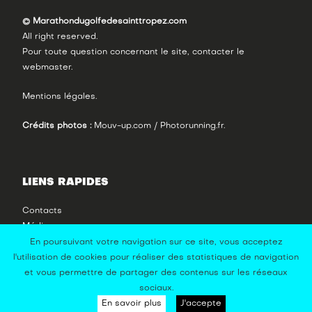
© Marathondugolfedesainttropez.com
All right reserved.
Pour toute question concernant le site, contacter le
webmaster
.
Mentions légales
.
Crédits photos :
Mouv-up.com / Photorunning.fr.
LIENS RAPIDES
Contacts
Média
Photos
En poursuivant votre navigation sur ce site, vous acceptez
Vidéos
l'utilisation de cookies pour réaliser des statistiques de navigation
et vous permettre de partager des contenus sur les réseaux
sociaux.
En savoir plus
J'accepte